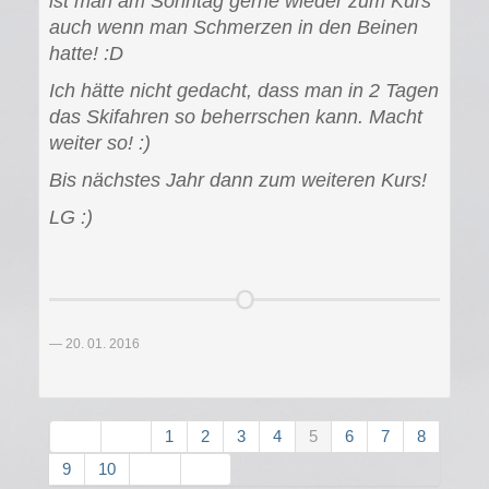
ist man am Sonntag gerne wieder zum Kurs
auch wenn man Schmerzen in den Beinen
hatte! :D
Ich hätte nicht gedacht, dass man in 2 Tagen
das Skifahren so beherrschen kann. Macht
weiter so! :)
Bis nächstes Jahr dann zum weiteren Kurs!
LG :)
20. 01. 2016
1
2
3
4
5
6
7
8
9
10