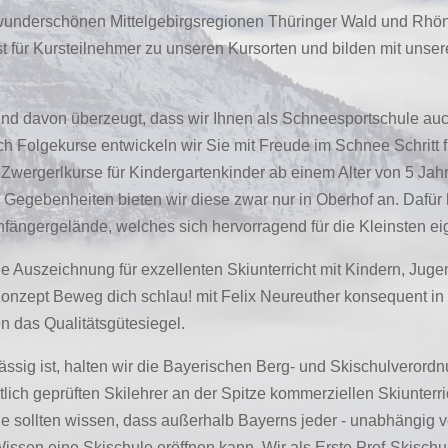
 wunderschönen Mittelgebirgsregionen Thüringer Wald und Rhö
t für Kursteilnehmer zu unseren Kursorten und bilden mit unse
 sind davon überzeugt, dass wir Ihnen als Schneesportschule au
h Folgekurse entwickeln wir Sie mit Freude im Schnee Schritt f
re Zwergerlkurse für Kindergartenkinder ab einem Alter von 5 Jah
Gegebenheiten bieten wir diese zwar nur in Oberhof an. Dafür h
fängergelände, welches sich hervorragend für die Kleinsten ei
die Auszeichnung für exzellenten Skiunterricht mit Kindern, J
Konzept Beweg dich schlau! mit Felix Neureuther konsequent i
en das Qualitätsgütesiegel.
sässig ist, halten wir die Bayerischen Berg- und Skischulverord
tlich geprüften Skilehrer an der Spitze kommerziellen Skiunterri
Sie sollten wissen, dass außerhalb Bayerns jeder - unabhängig 
sen eine Skischule eröffnen kann. Wir als Erste Prof-Skischu