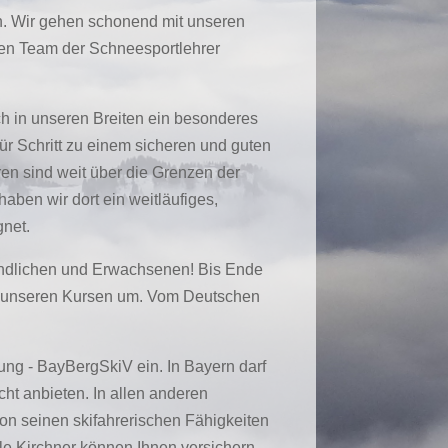
n. Wir gehen schonend mit unseren
ren Team der Schneesportlehrer
ch in unseren Breiten ein besonderes
ür Schritt zu einem sicheren und guten
ren sind weit über die Grenzen der
aben wir dort ein weitläufiges,
gnet.
ugendlichen und Erwachsenen!
Bis Ende
n unseren Kursen um.
Vom Deutschen
nung - BayBergSkiV ein. In Bayern darf
cht anbieten. In allen anderen
von seinen skifahrerischen Fähigkeiten
le Kirchner können Ihnen versichern,