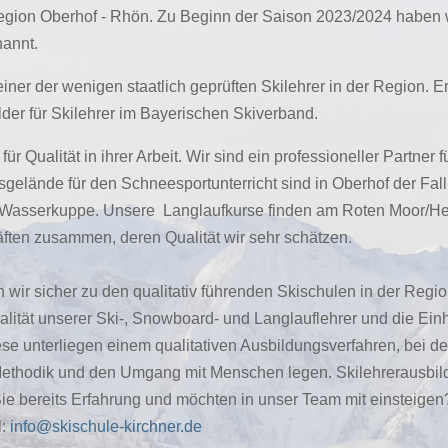
Region Oberhof - Rhön. Zu Beginn der Saison 2023/2024 haben wi
nannt.
einer der wenigen staatlich geprüften Skilehrer in der Region. E
lder für Skilehrer im Bayerischen Skiverband.
ür Qualität in ihrer Arbeit. Wir sind ein professioneller Partner 
sgelände für den Schneesportunterricht sind in Oberhof der Fa
Wasserkuppe. Unsere Langlaufkurse finden am Roten Moor/Heidel
ten zusammen, deren Qualität wir sehr schätzen.
wir sicher zu den qualitativ führenden Skischulen in der Regio
alität unserer Ski-, Snowboard- und Langlauflehrer und die Ei
e unterliegen einem qualitativen Ausbildungsverfahren, bei de
ethodik und den Umgang mit Menschen legen. Skilehrerausbildun
ie bereits Erfahrung und möchten in unser Team mit einsteigen
l:
info@skischule-kirchner.de