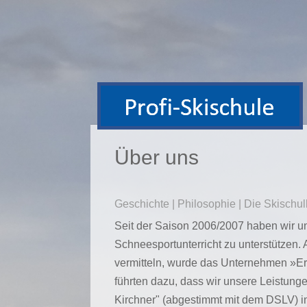
Über uns
Geschichte | Philosophie | Die Skischu
Seit der Saison 2006/2007 haben wir 
Schneesportunterricht zu unterstützen.
vermitteln, wurde das Unternehmen »Er
führten dazu, dass wir unsere Leistung
Kirchner" (abgestimmt mit dem DSLV) i