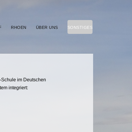
F
RHOEN
ÜBER UNS
SONSTIGES
fi-Schule im Deutschen
em integriert: