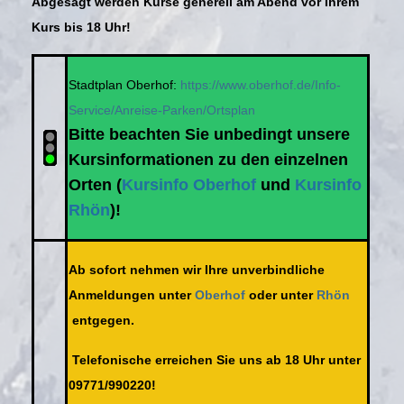
Abgesagt werden Kurse generell am Abend vor Ihrem
Kurs bis 18 Uhr!
Stadtplan Oberhof:
https://www.oberhof.de/Info-
Service/Anreise-Parken/Ortsplan
Bitte beachten Sie unbedingt unsere
Kursinformationen zu den einzelnen
Orten (
Kursinfo Oberhof
und
Kursinfo
Rhön
)!
Ab sofort nehmen wir Ihre unverbindliche
Anmeldungen unter
Oberhof
oder unter
Rhön
entgegen.
Telefonische erreichen Sie uns ab 18 Uhr unter
09771/990220!