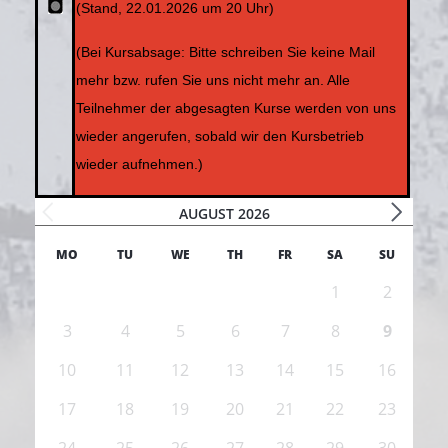
(Stand, 22.01.2026 um 20 Uhr)
(Bei Kursabsage:
Bitte schreiben Sie keine Mail
mehr bzw. rufen Sie uns nicht mehr an. Alle
Teilnehmer der abgesagten Kurse werden von uns
wieder angerufen, sobald wir den Kursbetrieb
wieder aufnehmen.)
AUGUST 2026
MO
TU
WE
TH
FR
SA
SU
1
2
3
4
5
6
7
8
9
10
11
12
13
14
15
16
17
18
19
20
21
22
23